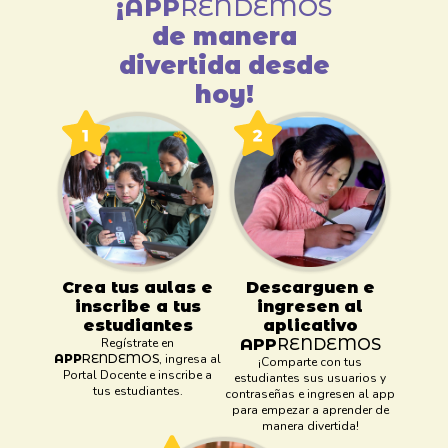
¡
APP
RENDEMOS
de manera
divertida desde
hoy!
Crea tus aulas e
Descarguen e
inscribe a tus
ingresen al
estudiantes
aplicativo
Regístrate en
APP
RENDEMOS
APP
RENDEMOS
, ingresa al
¡Comparte con tus
Portal Docente e inscribe a
estudiantes sus usuarios y
tus estudiantes.
contraseñas e ingresen al app
para empezar a aprender de
manera divertida!