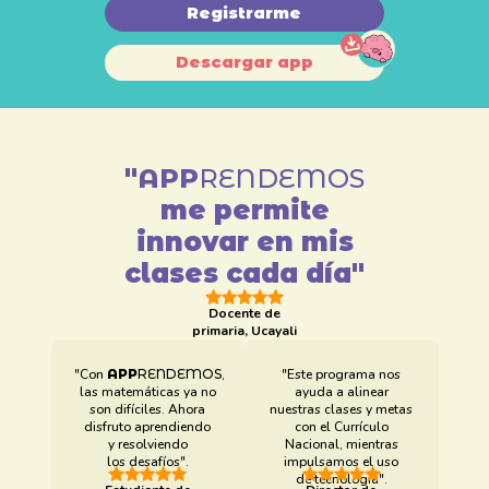
Registrarme
Descargar app
"
APP
RENDEMOS
me permite
innovar en mis
clases cada día"
Docente de
primaria, Ucayali
"Con
APP
RENDEMOS
,
"Este programa nos
las matemáticas ya no
ayuda a alinear
son difíciles. Ahora
nuestras clases y metas
disfruto aprendiendo
con el Currículo
y resolviendo
Nacional, mientras
los desafíos".
impulsamos el uso
de tecnología".