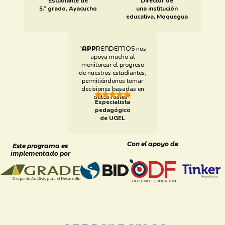
Estudiante de
Director de
5.º grado, Ayacucho
una institución
educativa, Moquegua
"
APP
RENDEMOS
nos
apoya mucho al
monitorear el progreso
de nuestros estudiantes,
permitiéndonos tomar
decisiones basadas en
datos reales".
Especialista
pedagógico
de UGEL
Con el apoyo de
Este programa es
implementado por