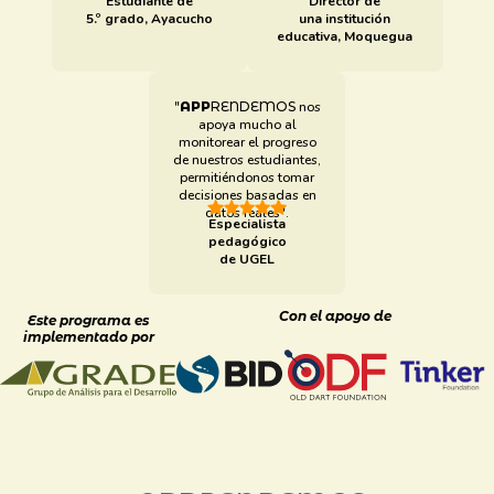
Estudiante de
Director de
5.º grado, Ayacucho
una institución
educativa, Moquegua
"
APP
RENDEMOS
nos
apoya mucho al
monitorear el progreso
de nuestros estudiantes,
permitiéndonos tomar
decisiones basadas en
datos reales".
Especialista
pedagógico
de UGEL
Con el apoyo de
Este programa es
implementado por