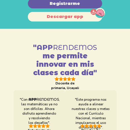
Registrarme
Descargar app
"
APP
RENDEMOS
me permite
innovar en mis
clases cada día"
Docente de
primaria, Ucayali
"Con
APP
RENDEMOS
,
"Este programa nos
las matemáticas ya no
ayuda a alinear
son difíciles. Ahora
nuestras clases y metas
disfruto aprendiendo
con el Currículo
y resolviendo
Nacional, mientras
los desafíos".
impulsamos el uso
de tecnología".