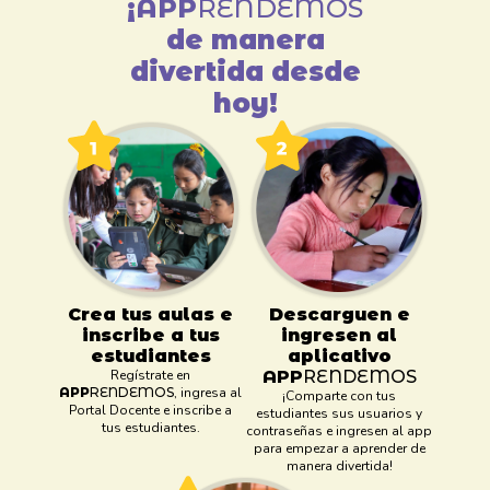
¡
APP
RENDEMOS
de manera
divertida desde
hoy!
Crea tus aulas e
Descarguen e
inscribe a tus
ingresen al
estudiantes
aplicativo
Regístrate en
APP
RENDEMOS
APP
RENDEMOS
, ingresa al
¡Comparte con tus
Portal Docente e inscribe a
estudiantes sus usuarios y
tus estudiantes.
contraseñas e ingresen al app
para empezar a aprender de
manera divertida!