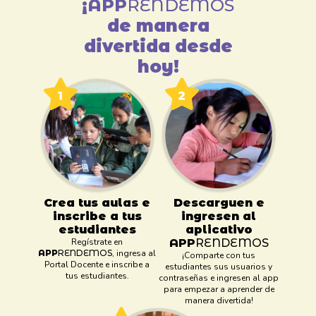
¡
APP
RENDEMOS
de manera
divertida desde
hoy!
Crea tus aulas e
Descarguen e
inscribe a tus
ingresen al
estudiantes
aplicativo
Regístrate en
APP
RENDEMOS
APP
RENDEMOS
, ingresa al
¡Comparte con tus
Portal Docente e inscribe a
estudiantes sus usuarios y
tus estudiantes.
contraseñas e ingresen al app
para empezar a aprender de
manera divertida!