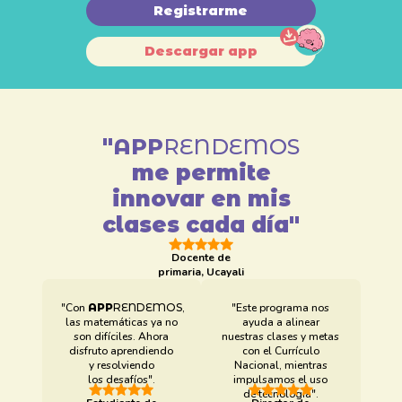
Registrarme
Descargar app
"
APP
RENDEMOS
me permite
innovar en mis
clases cada día"
Docente de
primaria, Ucayali
"Con
APP
RENDEMOS
,
"Este programa nos
las matemáticas ya no
ayuda a alinear
son difíciles. Ahora
nuestras clases y metas
disfruto aprendiendo
con el Currículo
y resolviendo
Nacional, mientras
los desafíos".
impulsamos el uso
de tecnología".