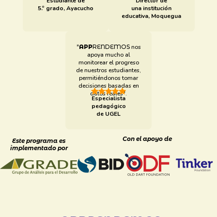
Estudiante de
Director de
5.º grado, Ayacucho
una institución
educativa, Moquegua
"
APP
RENDEMOS
nos
apoya mucho al
monitorear el progreso
de nuestros estudiantes,
permitiéndonos tomar
decisiones basadas en
datos reales".
Especialista
pedagógico
de UGEL
Con el apoyo de
Este programa es
implementado por