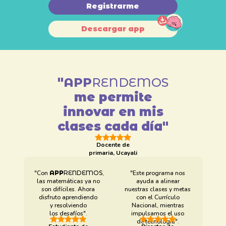
Registrarme
Descargar app
"
APP
RENDEMOS
me permite
innovar en mis
clases cada día"
Docente de
primaria, Ucayali
"Con
APP
RENDEMOS
,
"Este programa nos
las matemáticas ya no
ayuda a alinear
son difíciles. Ahora
nuestras clases y metas
disfruto aprendiendo
con el Currículo
y resolviendo
Nacional, mientras
los desafíos".
impulsamos el uso
de tecnología".