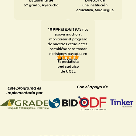
Estudiante de
Director de
5.º grado, Ayacucho
una institución
educativa, Moquegua
"
APP
RENDEMOS
nos
apoya mucho al
monitorear el progreso
de nuestros estudiantes,
permitiéndonos tomar
decisiones basadas en
datos reales".
Especialista
pedagógico
de UGEL
Con el apoyo de
Este programa es
implementado por