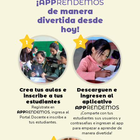
¡
APP
RENDEMOS
de manera
divertida desde
hoy!
Crea tus aulas e
Descarguen e
inscribe a tus
ingresen al
estudiantes
aplicativo
Regístrate en
APP
RENDEMOS
APP
RENDEMOS
, ingresa al
¡Comparte con tus
Portal Docente e inscribe a
estudiantes sus usuarios y
tus estudiantes.
contraseñas e ingresen al app
para empezar a aprender de
manera divertida!