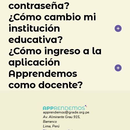
contraseña?
¿Cómo cambio mi
Portal Docente
institución
educativa?
¿Cómo ingreso a la
Portal Docente
aplicación
Apprendemos
como docente?
móvil
web
apprendemos@grade.org.pe
Av. Almirante Grau 915,
Barranco
Lima, Perú